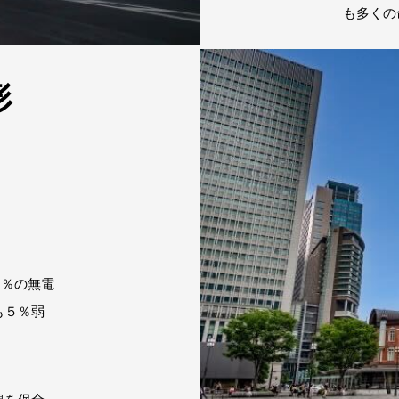
も多くの
形
」
０％の無電
も５％弱