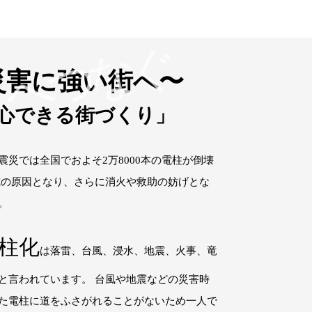
なぐ
来
へつなぐ
災害に強い街へ〜
心できる街づくり」
震災では全国でおよそ2万8000本の電柱が倒壊
電の原因となり、さらに消火や救助の妨げとな
。
柱化
は落雷、台風、浸水、地震、火事、竜
と言われています。 台風や地震などの災害時
た電柱に道をふさがれることがないため一人で