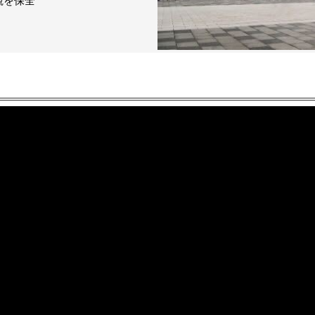
観を保全
。