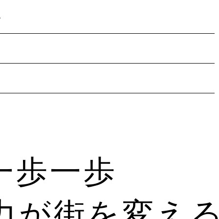
〜
一歩一歩
力が
街を変え