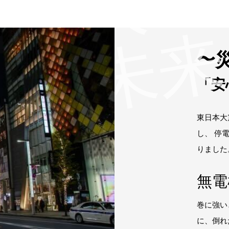
人
をつ
未
〜
「安
東日本大
し、 停
りました
無電
巻に強い
に、倒れ